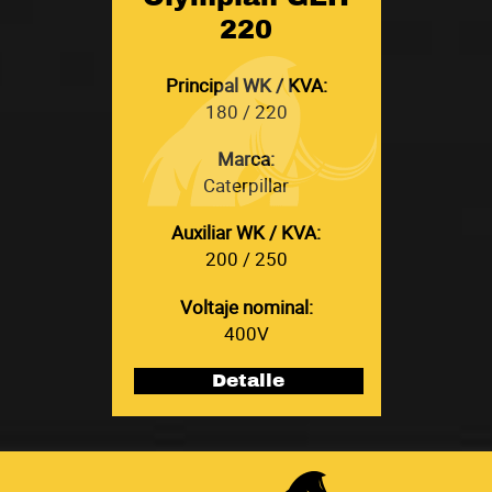
220
Principal WK / KVA:
180 / 220
Marca:
Caterpillar
Auxiliar WK / KVA:
200 / 250
Voltaje nominal:
400V
Detalle