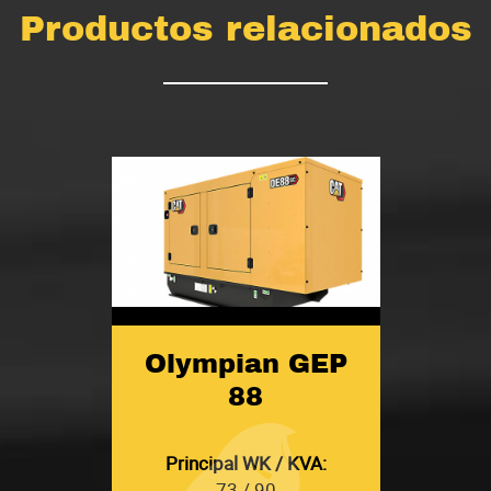
Productos relacionados
Olympian GEP
88
Principal WK / KVA:
73 / 90