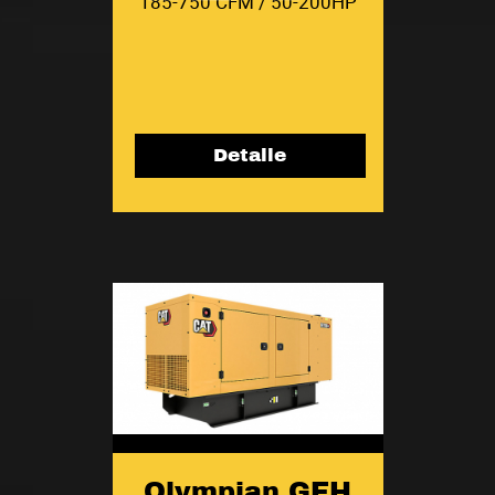
185-750 CFM / 50-200HP
Detalle
Olympian GEH