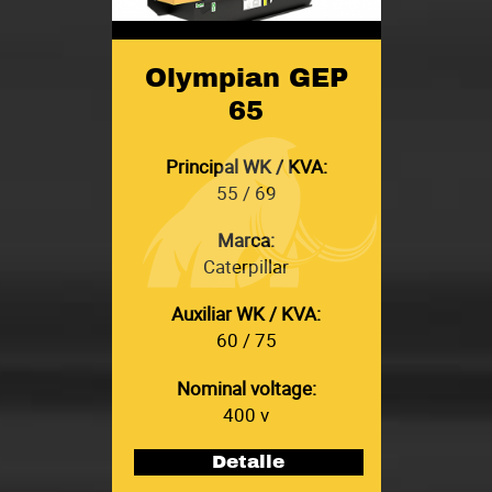
Olympian GEP
65
Principal WK / KVA:
55 / 69
Marca:
Caterpillar
Auxiliar WK / KVA:
60 / 75
Nominal voltage:
400 v
Detalle