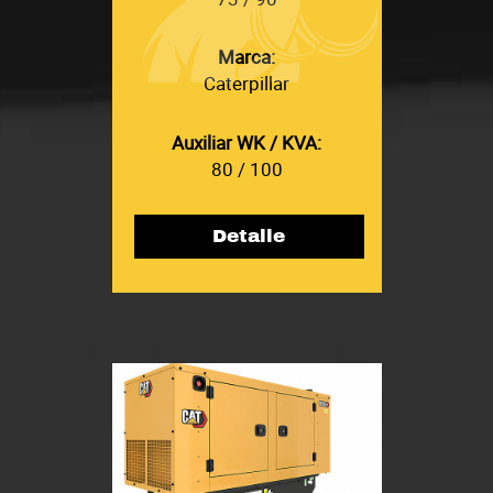
Marca:
Caterpillar
Auxiliar WK / KVA:
80 / 100
Detalle