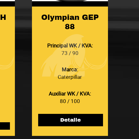
EH
Olympian GEP
88
Principal WK / KVA:
73 / 90
Marca:
Caterpillar
Auxiliar WK / KVA:
80 / 100
Detalle