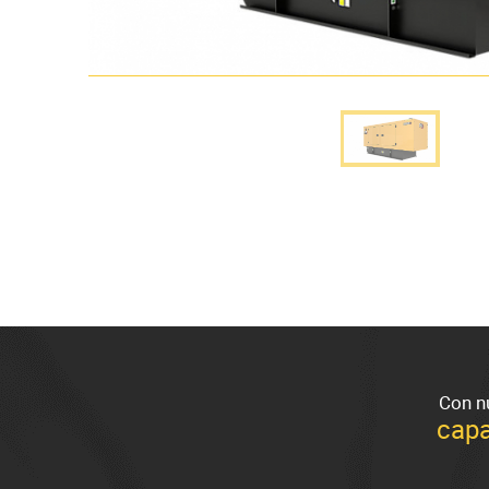
Con n
cap