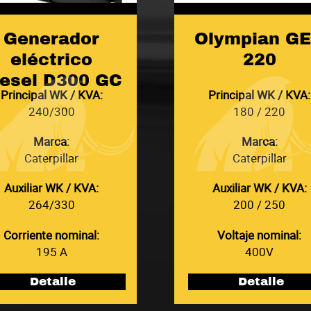
Generador
Olympian G
eléctrico
220
iesel D300 GC
Principal WK / KVA:
Principal WK / KVA:
240/300
180 / 220
Marca:
Marca:
Caterpillar
Caterpillar
Auxiliar WK / KVA:
Auxiliar WK / KVA:
264/330
200 / 250
Corriente nominal:
Voltaje nominal:
195 A
400V
Detalle
Detalle