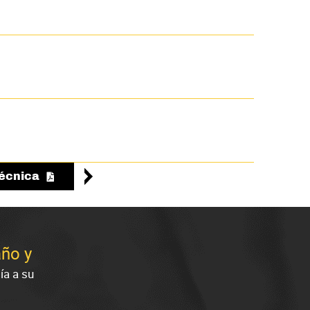
técnica
año y
ía a su